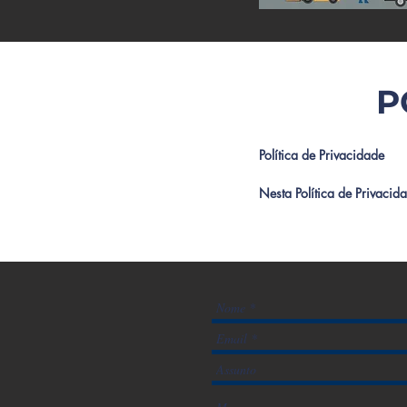
P
Política de Privacidade

Nesta Política de Privacid
tratamos os dados coletad
Nós levamos extremamente 
explicar detalhadamente co
dados de nossos servidores
Em caso de dúvidas de qua
1 – Sobre a Origem dos se
Website: Dentro do nosso s