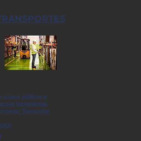
TRANSPORTES
 cursos práticos e
zações importantes.
ompras, Transporte
OMO!
1