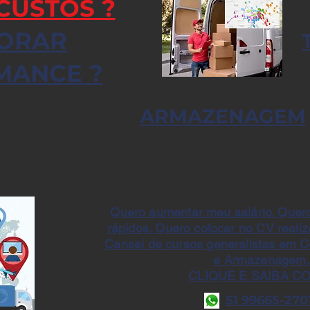
CUSTOS ?
ORAR
MANCE ?
ARMAZENAGEM
Quero aumentar meu salário. Quero
rápidos. Quero colocar no CV reali
Cansei de cursos generalistas em C
e Armazenagem.
CLIQUE E SAIBA C
51 99665-270