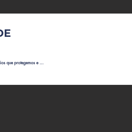
DE
eios que protegemos e 
e documento, vamos te 
erar ou excluir seus 
ela aba de contato.

rar em contato com nossa 