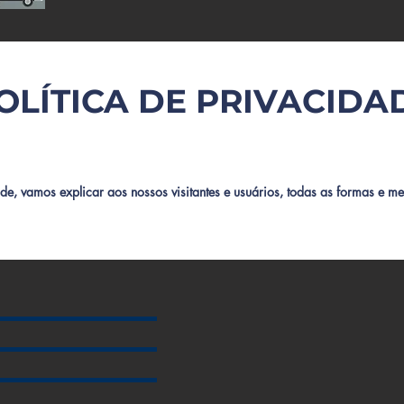
OLÍTICA DE PRIVACIDA
ade, vamos explicar aos nossos visitantes e usuários, todas as formas e m
os em nossa plataforma.

a sério a proteção dos dados pessoais coletados e armazenados, e nest
mo e porque fazemos esta coleta, e como você pode pedir para retirar, alt
.

isquer tipos, você pode entrar em contato diretamente com nossa equipe p
us dados Pessoais

ite você poderá preencher formulários, enviar comentários e dúvidas, ent