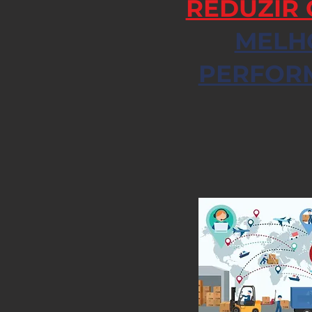
REDUZIR 
MELH
PERFOR